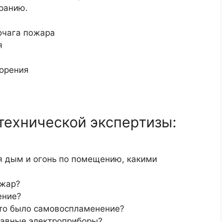
оранию.
очага пожара
я
горения
технической экспертизы:
я дым и огонь по помещению, какими
ожар?
ение?
 это было самовоспламенение?
равные электроприборы?