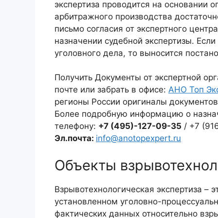
экспертиза проводится на основании о
арбитражного производства достаточн
письмо согласия от экспертного центр
назначении судебной экспертизы. Если
уголовного дела, то выносится постан
Получить Документы от экспертной ор
почте или забрать в офисе:
АНО Топ Эк
регионы России оригиналы документов 
Более подробную информацию о назнач
телефону:
+7 (495)-127-09-35
/ +7 (91
Эл
.почта
:
info@anotopexpert.ru
Объекты взрывотехнол
Взрывотехнологическая экспертиза – э
установленном уголовно-процессуальн
фактических данных относительно взр