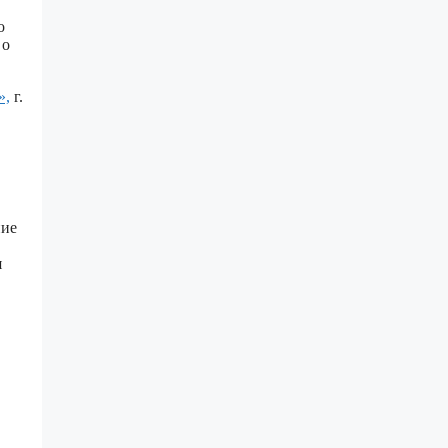
о
 о
»,
г.
ние
я