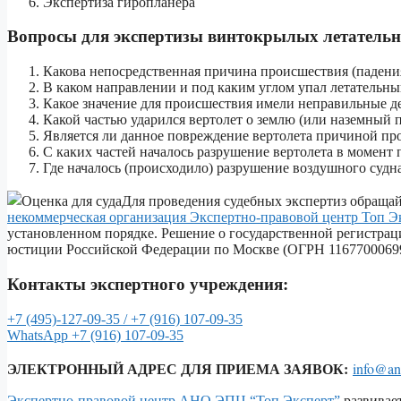
Экспертиза гиропланера
Вопросы для экспертизы винтокрылых летательны
Какова непосредственная причина происшествия (падения
В каком направлении и под каким углом упал летательны
Какое значение для происшествия имели неправильные д
Какой частью ударился вертолет о землю (или наземный 
Является ли данное повреждение вертолета причиной про
С каких частей началось разрушение вертолета в момент
Где началось (происходило) разрушение воздушного судна
Для проведения судебных экспертиз обраща
некоммерческая организация Экспертно-правовой центр Топ Э
установленном порядке. Решение о государственной регистра
юстиции Российской Федерации по Москве (ОГРН 116770006997
Контакты экспертного учреждения:
+7 (495)-127-09-35 /
+7 (916) 107-09-35
WhatsApp
+7 (916) 107-09-35
ЭЛЕКТРОННЫЙ АДРЕС ДЛЯ ПРИЕМА ЗАЯВОК:
info@an
Экспертно-правовой центр АНО ЭПЦ “Топ Эксперт”
развивает