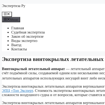
Перейти
Экспертиза Ру
к
содержимому
Меню
Меню
Главная
Судебная экспертиза
Закон об экспертизе
Виды экспертиз
Выезд
Контакты
Экспертиза винтокрылых летательных а
Винтокрылый летательный аппарат
— летательный аппарат т
счёт подъёмной силы, создаваемой одним или несколькими не
летательных аппаратов использующих несущий винт либо неско
Экспертиза винтокрылых летательных аппаратов вертикального
ЭПЦ «Топ Эксперт
. Стоимость экспертизы винтокрылых летате
сложности воздушного судна и от вопросов, которые ставятся 
Экспертиза винтокрылых летательных аппаратов вертикального