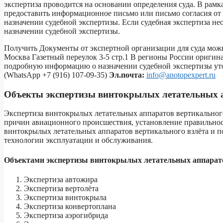
экспертиза проводится на основании определения суда. В рамк
предоставить информационное письмо или письмо согласия от
назначении судебной экспертизы. Если судебная экспертиза не
назначении судебной экспертизы.
Получить Документы от экспертной организации для суда можн
Москва Газетный переулок 3-5 стр.1 В регионы России оригин
подробную информацию о назначении судебной экспертизы ут
(WhatsApp +7 (916) 107-09-35)
Эл
.
почта
:
info@anotopexpert.ru
Объекты экспертизы винтокрылых летательных а
Экспертиза винтокрылых летательных аппаратов вертикального
причин авиационного происшествия, установление правильно
винтокрылых летательных аппаратов вертикального взлёта и 
технологии эксплуатации и обслуживания.
Объектами экспертизы винтокрылых летательных аппаратов
Экспертиза автожира
Экспертиза вертолёта
Экспертиза винтокрыла
Экспертиза конвертоплана
Экспертиза аэрогибрида