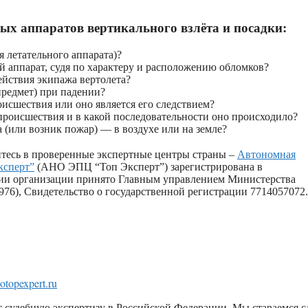
х аппаратов вертикального взлёта и посадки:
 летательного аппарата)?
й аппарат, судя по характеру и расположению обломков?
ействия экипажа вертолета?
предмет) при падении?
исшествия или оно является его следствием?
 происшествия и в какой последовательности оно происходило?
 (или возник пожар) — в воздухе или на земле?
йтесь в проверенные экспертные центры страны –
Автономная
ксперт”
(АНО ЭПЦ “Топ Эксперт”) зарегистрирована в
ции организации принято Главным управлением Министерства
6), Свидетельство о государственной регистрации 7714057072.
otopexpert.ru
 судебную экспертизу в Российской Федерации. Мы стараемся с