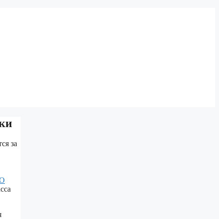
дки
ся за
О
сса
я