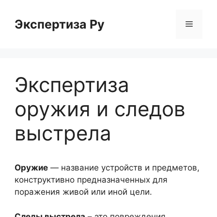
Перейти
к
Экспертиза Ру
Меню
содержимому
Экспертиза
оружия и следов
выстрела
Оружие
— название устройств и предметов,
конструктивно предназначенных для
поражения живой или иной цели.
Следы выстрела
– это повреждения,