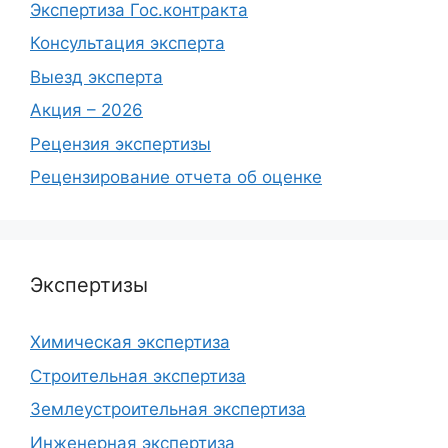
Экспертиза Гос.контракта
Консультация эксперта
Выезд эксперта
Акция – 2026
Рецензия экспертизы
Рецензирование отчета об оценке
Экспертизы
Химическая экспертиза
Строительная экспертиза
Землеустроительная экспертиза
Инженерная экспертиза