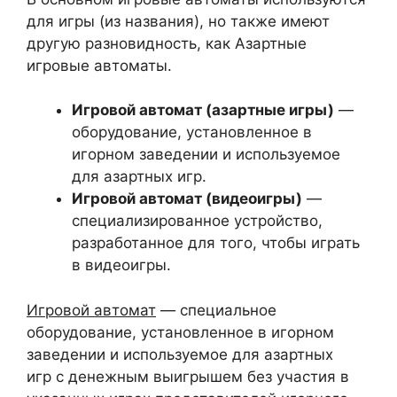
для игры (из названия), но также имеют
другую разновидность, как Азартные
игровые автоматы.
Игровой автомат (азартные игры)
—
оборудование, установленное в
игорном заведении и используемое
для азартных игр.
Игровой автомат (видеоигры)
—
специализированное устройство,
разработанное для того, чтобы играть
в видеоигры.
Игровой автомат
— специальное
оборудование, установленное в игорном
заведении и используемое для азартных
игр с денежным выигрышем без участия в