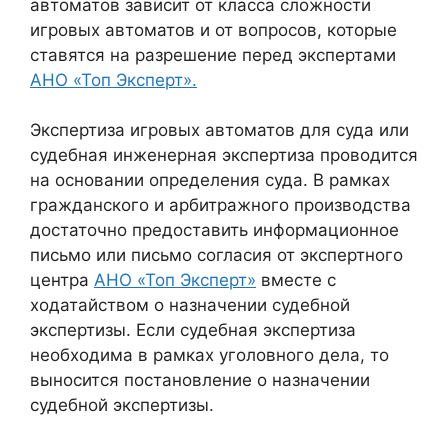
автоматов зависит от класса сложности
игровых автоматов и от вопросов, которые
ставятся на разрешение перед экспертами
АНО «Топ Эксперт».
Экспертиза игровых автоматов для суда или
судебная инженерная экспертиза проводится
на основании определения суда. В рамках
гражданского и арбитражного производства
достаточно предоставить информационное
письмо или письмо согласия от экспертного
центра
АНО «Топ Эксперт»
вместе с
ходатайством о назначении судебной
экспертизы. Если судебная экспертиза
необходима в рамках уголовного дела, то
выносится постановление о назначении
судебной экспертизы.