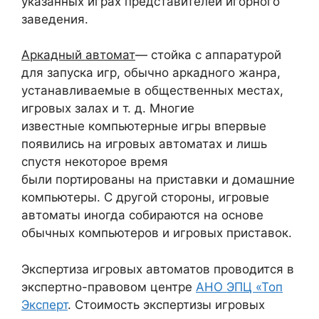
указанных играх представителей игорного
заведения.
Аркадный автомат
— стойка с аппаратурой
для запуска игр, обычно аркадного жанра,
устанавливаемые в общественных местах,
игровых залах и т. д. Многие
известные компьютерные игры впервые
появились на игровых автоматах и лишь
спустя некоторое время
были портированы на приставки и домашние
компьютеры. С другой стороны, игровые
автоматы иногда собираются на основе
обычных компьютеров и игровых приставок.
Экспертиза игровых автоматов проводится в
экспертно-правовом центре
АНО ЭПЦ «Топ
Эксперт
. Стоимость экспертизы игровых