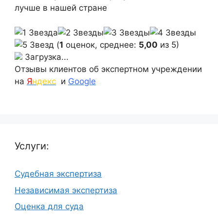
лучше в нашей стране
(
1
оценок, среднее:
5,00
из 5)
Загрузка...
Отзывы клиентов об экспертном учреждении
на
Я
ндекс
и
Google
Услуги:
Судебная экспертиза
Независимая экспертиза
Оценка для суда