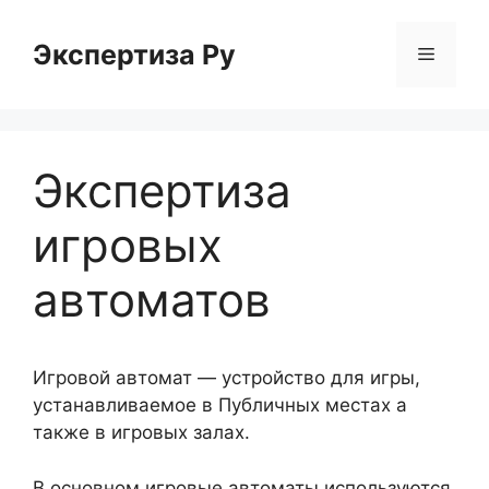
Перейти
к
Экспертиза Ру
Меню
содержимому
Экспертиза
игровых
автоматов
Игровой автомат — устройство для игры,
устанавливаемое в Публичных местах а
также в игровых залах.
В основном игровые автоматы используются