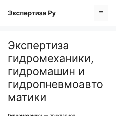
Перейти
к
Экспертиза Ру
Меню
содержимому
Экспертиза
гидромеханики,
гидромашин и
гидропневмоавто
матики
Гидромеханика
— прикладной