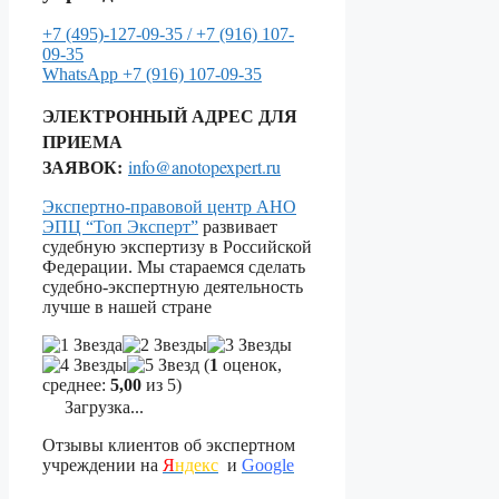
+7 (495)-127-09-35 /
+7 (916) 107-
09-35
WhatsApp
+7 (916) 107-09-35
ЭЛЕКТРОННЫЙ АДРЕС ДЛЯ
ПРИЕМА
ЗАЯВОК:
info@anotopexpert.ru
Экспертно-правовой центр АНО
ЭПЦ “Топ Эксперт”
развивает
судебную экспертизу в Российской
Федерации. Мы стараемся сделать
судебно-экспертную деятельность
лучше в нашей стране
(
1
оценок,
среднее:
5,00
из 5)
Загрузка...
Отзывы клиентов об экспертном
учреждении на
Я
ндекс
и
Google