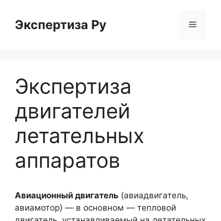
Перейти
к
Экспертиза Ру
Меню
содержимому
Экспертиза
двигателей
летательных
аппаратов
Авиационный двигатель
(авиадвигатель,
авиамотор) — в основном — тепловой
двигатель, устанавливаемый на летательных