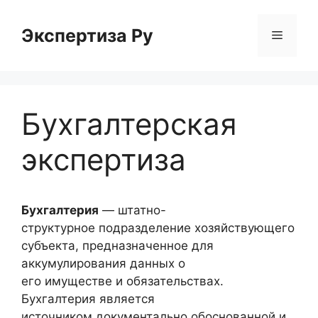
Перейти
к
Экспертиза Ру
Меню
содержимому
Бухгалтерская
экспертиза
Бухгалтерия
— штатно-
структурное подразделение хозяйствующего
субъекта, предназначенное для
аккумулирования данных о
его имуществе и обязательствах.
Бухгалтерия является
источником документально обоснованной и